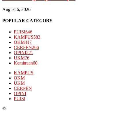
August 6, 2026
POPULAR CATEGORY
PUISI
646
KAMPUS
583
OKM
417
CERPEN
266
OPINI
221
UKM
76
Kemitraan
60
KAMPUS
OKM
UKM
CERPEN
OPINI
PUISI
©