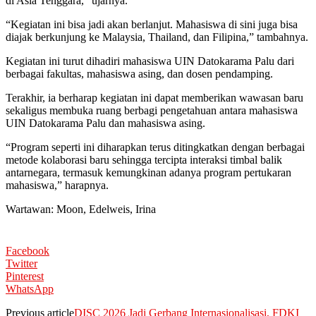
di Asia Tenggara,” ujarnya.
“Kegiatan ini bisa jadi akan berlanjut. Mahasiswa di sini juga bisa
diajak berkunjung ke Malaysia, Thailand, dan Filipina,” tambahnya.
Kegiatan ini turut dihadiri mahasiswa UIN Datokarama Palu dari
berbagai fakultas, mahasiswa asing, dan dosen pendamping.
Terakhir, ia berharap kegiatan ini dapat memberikan wawasan baru
sekaligus membuka ruang berbagi pengetahuan antara mahasiswa
UIN Datokarama Palu dan mahasiswa asing.
“Program seperti ini diharapkan terus ditingkatkan dengan berbagai
metode kolaborasi baru sehingga tercipta interaksi timbal balik
antarnegara, termasuk kemungkinan adanya program pertukaran
mahasiswa,” harapnya.
Wartawan: Moon, Edelweis, Irina
Facebook
Twitter
Pinterest
WhatsApp
Previous article
DISC 2026 Jadi Gerbang Internasionalisasi, FDKI