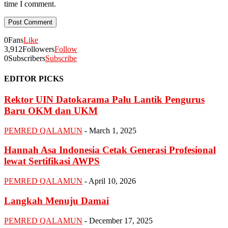
time I comment.
0
Fans
Like
3,912
Followers
Follow
0
Subscribers
Subscribe
EDITOR PICKS
Rektor UIN Datokarama Palu Lantik Pengurus
Baru OKM dan UKM
PEMRED QALAMUN
-
March 1, 2025
Hannah Asa Indonesia Cetak Generasi Profesional
lewat Sertifikasi AWPS
PEMRED QALAMUN
-
April 10, 2026
Langkah Menuju Damai
PEMRED QALAMUN
-
December 17, 2025