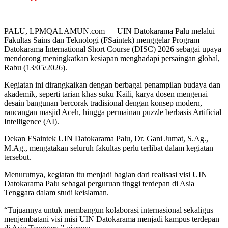
PALU, LPMQALAMUN.com — UIN Datokarama Palu melalui
Fakultas Sains dan Teknologi (FSaintek) menggelar Program
Datokarama International Short Course (DISC) 2026 sebagai upaya
mendorong meningkatkan kesiapan menghadapi persaingan global,
Rabu (13/05/2026).
Kegiatan ini dirangkaikan dengan berbagai penampilan budaya dan
akademik, seperti tarian khas suku Kaili, karya dosen mengenai
desain bangunan bercorak tradisional dengan konsep modern,
rancangan masjid Aceh, hingga permainan puzzle berbasis Artificial
Intelligence (AI).
Dekan FSaintek UIN Datokarama Palu, Dr. Gani Jumat, S.Ag.,
M.Ag., mengatakan seluruh fakultas perlu terlibat dalam kegiatan
tersebut.
Menurutnya, kegiatan itu menjadi bagian dari realisasi visi UIN
Datokarama Palu sebagai perguruan tinggi terdepan di Asia
Tenggara dalam studi keislaman.
“Tujuannya untuk membangun kolaborasi internasional sekaligus
menjembatani visi misi UIN Datokarama menjadi kampus terdepan