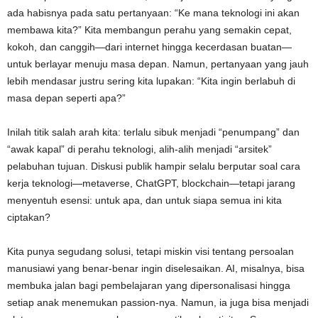
ada habisnya pada satu pertanyaan: “Ke mana teknologi ini akan
n
membawa kita?” Kita membangun perahu yang semakin cepat,
kokoh, dan canggih—dari internet hingga kecerdasan buatan—
untuk berlayar menuju masa depan. Namun, pertanyaan yang jauh
lebih mendasar justru sering kita lupakan: “Kita ingin berlabuh di
masa depan seperti apa?”
Inilah titik salah arah kita: terlalu sibuk menjadi “penumpang” dan
“awak kapal” di perahu teknologi, alih-alih menjadi “arsitek”
pelabuhan tujuan. Diskusi publik hampir selalu berputar soal cara
kerja teknologi—metaverse, ChatGPT, blockchain—tetapi jarang
menyentuh esensi: untuk apa, dan untuk siapa semua ini kita
ciptakan?
Kita punya segudang solusi, tetapi miskin visi tentang persoalan
manusiawi yang benar-benar ingin diselesaikan. AI, misalnya, bisa
membuka jalan bagi pembelajaran yang dipersonalisasi hingga
setiap anak menemukan passion-nya. Namun, ia juga bisa menjadi