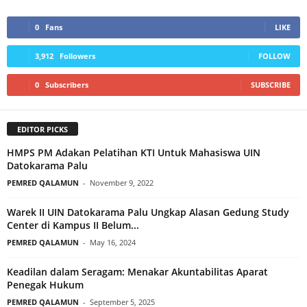
0
Fans
LIKE
3,912
Followers
FOLLOW
0
Subscribers
SUBSCRIBE
EDITOR PICKS
HMPS PM Adakan Pelatihan KTI Untuk Mahasiswa UIN
Datokarama Palu
PEMRED QALAMUN
-
November 9, 2022
Warek II UIN Datokarama Palu Ungkap Alasan Gedung Study
Center di Kampus II Belum...
PEMRED QALAMUN
-
May 16, 2024
Keadilan dalam Seragam: Menakar Akuntabilitas Aparat
Penegak Hukum
PEMRED QALAMUN
-
September 5, 2025