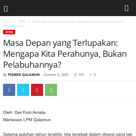
Home
OPINI
Masa Depan yang Terlupakan: Mengapa Kita Perahunya, Bukan
l
Pelabuhannya?
OPINI
p
Masa Depan yang Terlupakan:
Mengapa Kita Perahunya, Bukan
m
Pelabuhannya?
q
By
PEMRED QALAMUN
-
October 2, 2025
197
0
a
l
a
Oleh: Dwi Putri Amalia
m
Wartawan LPM Qalamun
u
Selama puluhan tahun terakhir, kita terjebak dalam obsesi yang tak